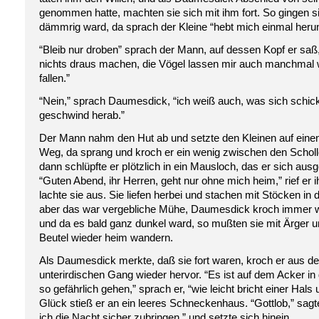
genommen hatte, machten sie sich mit ihm fort. So gingen si
dämmrig ward, da sprach der Kleine “hebt mich einmal herunte
“Bleib nur droben” sprach der Mann, auf dessen Kopf er saß, 
nichts draus machen, die Vögel lassen mir auch manchmal 
fallen.”
“Nein,” sprach Daumesdick, “ich weiß auch, was sich schick
geschwind herab.”
Der Mann nahm den Hut ab und setzte den Kleinen auf eine
Weg, da sprang und kroch er ein wenig zwischen den Scholle
dann schlüpfte er pIötzlich in ein Mausloch, das er sich ausg
“Guten Abend, ihr Herren, geht nur ohne mich heim,” rief er 
lachte sie aus. Sie liefen herbei und stachen mit Stöcken in
aber das war vergebliche Mühe, Daumesdick kroch immer w
und da es bald ganz dunkel ward, so mußten sie mit Ärger u
Beutel wieder heim wandern.
Als Daumesdick merkte, daß sie fort waren, kroch er aus d
unterirdischen Gang wieder hervor. “Es ist auf dem Acker in 
so gefährlich gehen,” sprach er, “wie leicht bricht einer Hals
Glück stieß er an ein leeres Schneckenhaus. “Gottlob,” sagt
ich die Nacht sicher zubringen,” und setzte sich hinein.