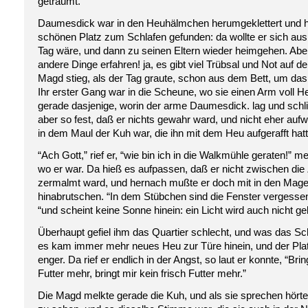
geträumt.
Daumesdick war in den Heuhälmchen herumgeklettert und h
schönen Platz zum Schlafen gefunden: da wollte er sich aus
Tag wäre, und dann zu seinen Eltern wieder heimgehen. Abe
andere Dinge erfahren! ja, es gibt viel Trübsal und Not auf de
Magd stieg, als der Tag graute, schon aus dem Bett, um das 
Ihr erster Gang war in die Scheune, wo sie einen Arm voll H
gerade dasjenige, worin der arme Daumesdick. lag und schlie
aber so fest, daß er nichts gewahr ward, und nicht eher aufwa
in dem Maul der Kuh war, die ihn mit dem Heu aufgerafft hatt
“Ach Gott,” rief er, “wie bin ich in die Walkmühle geraten!” m
wo er war. Da hieß es aufpassen, daß er nicht zwischen di
zermalmt ward, und hernach mußte er doch mit in den Mag
hinabrutschen. “In dem Stübchen sind die Fenster vergessen
“und scheint keine Sonne hinein: ein Licht wird auch nicht ge
Überhaupt gefiel ihm das Quartier schlecht, und was das S
es kam immer mehr neues Heu zur Türe hinein, und der Pl
enger. Da rief er endlich in der Angst, so laut er konnte, “Brin
Futter mehr, bringt mir kein frisch Futter mehr.”
Die Magd melkte gerade die Kuh, und als sie sprechen hört