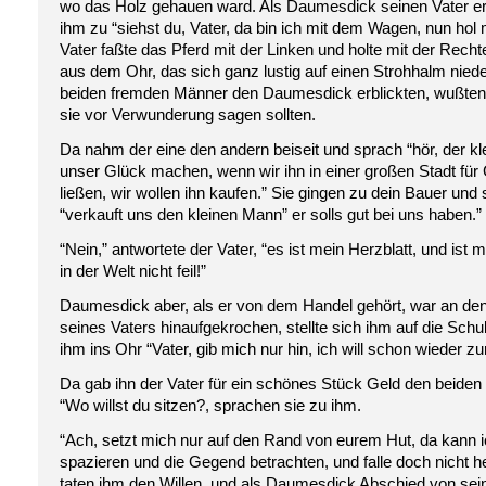
wo das Holz gehauen ward. Als Daumesdick seinen Vater erbl
ihm zu “siehst du, Vater, da bin ich mit dem Wagen, nun hol 
Vater faßte das Pferd mit der Linken und holte mit der Recht
aus dem Ohr, das sich ganz lustig auf einen Strohhalm nieder
beiden fremden Männer den Daumesdick erblickten, wußten 
sie vor Verwunderung sagen sollten.
Da nahm der eine den andern beiseit und sprach “hör, der kl
unser Glück machen, wenn wir ihn in einer großen Stadt für
ließen, wir wollen ihn kaufen.” Sie gingen zu dein Bauer und
“verkauft uns den kleinen Mann” er solls gut bei uns haben.”
“Nein,” antwortete der Vater, “es ist mein Herzblatt, und ist mi
in der Welt nicht feil!”
Daumesdick aber, als er von dem Handel gehört, war an de
seines Vaters hinaufgekrochen, stellte sich ihm auf die Schu
ihm ins Ohr “Vater, gib mich nur hin, ich will schon wieder
Da gab ihn der Vater für ein schönes Stück Geld den beiden
“Wo willst du sitzen?, sprachen sie zu ihm.
“Ach, setzt mich nur auf den Rand von eurem Hut, da kann i
spazieren und die Gegend betrachten, und falle doch nicht he
taten ihm den Willen, und als Daumesdick Abschied von sei