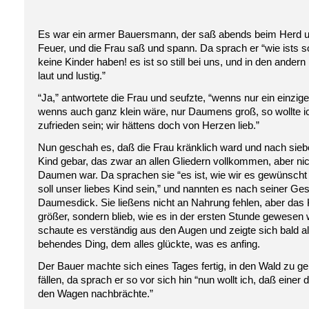
Es war ein armer Bauersmann, der saß abends beim Herd u
Feuer, und die Frau saß und spann. Da sprach er “wie ists so
keine Kinder haben! es ist so still bei uns, und in den ander
laut und lustig.”
“Ja,” antwortete die Frau und seufzte, “wenns nur ein einzig
wenns auch ganz klein wäre, nur Daumens groß, so wollte i
zufrieden sein; wir hättens doch von Herzen lieb.”
Nun geschah es, daß die Frau kränklich ward und nach sie
Kind gebar, das zwar an allen Gliedern vollkommen, aber nich
Daumen war. Da sprachen sie “es ist, wie wir es gewünscht
soll unser liebes Kind sein,” und nannten es nach seiner Ges
Daumesdick. Sie ließens nicht an Nahrung fehlen, aber das 
größer, sondern blieb, wie es in der ersten Stunde gewesen
schaute es verständig aus den Augen und zeigte sich bald al
behendes Ding, dem alles glückte, was es anfing.
Der Bauer machte sich eines Tages fertig, in den Wald zu g
fällen, da sprach er so vor sich hin “nun wollt ich, daß einer 
den Wagen nachbrächte.”