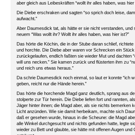
aber gleich aus Leibeskräften “wollt ihr alles haben, was hier 
Die Diebe erschraken und sagten “so sprich doch leise, da
aufwacht.”
Aber Daumesdick tat, als hätte er sie nicht verstanden, und 
neuem “Was wollt ihr? Wollt ihr alles haben, was hier ist?”
Das hörte die Köchin, die in der Stube daran schlief, richtete
und horchte. Die Diebe aber waren vor Schrecken ein Stüc
zurückgelaufen, endlich faßten sie wieder Mut und dachten “d
will uns necken.” Sie kamen zurück und flüsterten ihm zu “
und reich uns etwas heraus.”
Da schrie Daumesdick noch einmal, so laut er konnte “ich wil
geben, reicht nur die Hände herein.”
Das hörte die horchende Magd ganz deutlich, sprang aus d
stolperte zur Tür herein. Die Diebe liefen fort und rannten, al
Jäger hinter ihnen; die Magd aber, als sie nichts bemerken k
Licht anzünden. Wie sie damit herbeikam, machte sich Dau
daß er gesehen wurde, hinaus in die Scheune: die Magd abe
alle Winkel durchgesucht und nichts gefunden hatte, legte si
wieder zu Bett und glaubte, sie hätte mit offenen Augen und