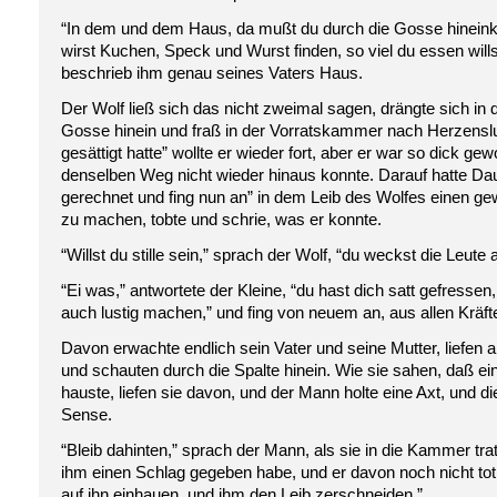
“In dem und dem Haus, da mußt du durch die Gosse hineink
wirst Kuchen, Speck und Wurst finden, so viel du essen wills
beschrieb ihm genau seines Vaters Haus.
Der Wolf ließ sich das nicht zweimal sagen, drängte sich in 
Gosse hinein und fraß in der Vorratskammer nach Herzenslus
gesättigt hatte” wollte er wieder fort, aber er war so dick ge
denselben Weg nicht wieder hinaus konnte. Darauf hatte D
gerechnet und fing nun an” in dem Leib des Wolfes einen g
zu machen, tobte und schrie, was er konnte.
“Willst du stille sein,” sprach der Wolf, “du weckst die Leute a
“Ei was,” antwortete der Kleine, “du hast dich satt gefressen,
auch lustig machen,” und fing von neuem an, aus allen Kräft
Davon erwachte endlich sein Vater und seine Mutter, liefen
und schauten durch die Spalte hinein. Wie sie sahen, daß ein
hauste, liefen sie davon, und der Mann holte eine Axt, und di
Sense.
“Bleib dahinten,” sprach der Mann, als sie in die Kammer tra
ihm einen Schlag gegeben habe, und er davon noch nicht tot
auf ihn einhauen, und ihm den Leib zerschneiden.”