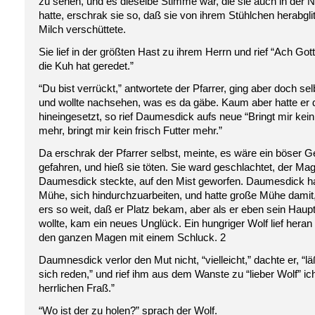
zu sehen, und es dieselbe Stimme war, die sie auch in der N
hatte, erschrak sie so, daß sie von ihrem Stühlchen herabgli
Milch verschüttete.
Sie lief in der größten Hast zu ihrem Herrn und rief “Ach Gott
die Kuh hat geredet.”
“Du bist verrückt,” antwortete der Pfarrer, ging aber doch selb
und wollte nachsehen, was es da gäbe. Kaum aber hatte er
hineingesetzt, so rief Daumesdick aufs neue “Bringt mir kein 
mehr, bringt mir kein frisch Futter mehr.”
Da erschrak der Pfarrer selbst, meinte, es wäre ein böser Ge
gefahren, und hieß sie töten. Sie ward geschlachtet, der Ma
Daumesdick steckte, auf den Mist geworfen. Daumesdick ha
Mühe, sich hindurchzuarbeiten, und hatte große Mühe damit
ers so weit, daß er Platz bekam, aber als er eben sein Hau
wollte, kam ein neues Unglück. Ein hungriger Wolf lief hera
den ganzen Magen mit einem Schluck. 2
Daumnesdick verlor den Mut nicht, “vielleicht,” dachte er, “lä
sich reden,” und rief ihm aus dem Wanste zu “lieber Wolf” ic
herrlichen Fraß.”
“Wo ist der zu holen?” sprach der Wolf.