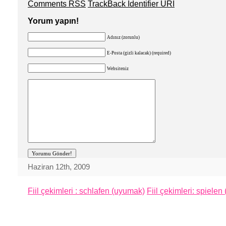
Comments RSS
TrackBack Identifier URI
Yorum yapın!
Adınız (zorunlu)
E-Posta (gizli kalacak) (required)
Websiteniz
Haziran 12th, 2009
Fiil çekimleri : schlafen (uyumak)
Fiil çekimleri: spiele