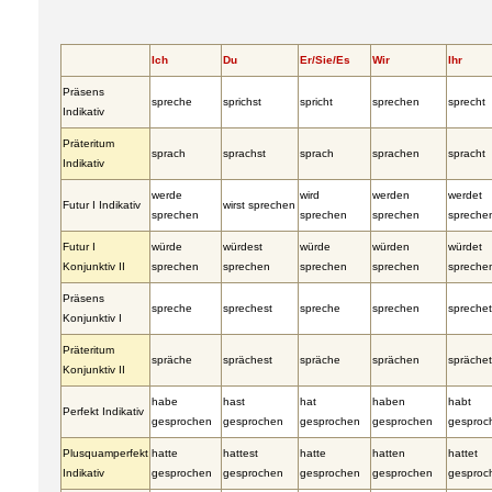
Ich
Du
Er/Sie/Es
Wir
Ihr
Präsens
spreche
sprichst
spricht
sprechen
sprecht
Indikativ
Präteritum
sprach
sprachst
sprach
sprachen
spracht
Indikativ
werde
wird
werden
werdet
Futur I Indikativ
wirst sprechen
sprechen
sprechen
sprechen
spreche
Futur I
würde
würdest
würde
würden
würdet
Konjunktiv II
sprechen
sprechen
sprechen
sprechen
spreche
Präsens
spreche
sprechest
spreche
sprechen
sprechet
Konjunktiv I
Präteritum
spräche
sprächest
spräche
sprächen
sprächet
Konjunktiv II
habe
hast
hat
haben
habt
Perfekt Indikativ
gesprochen
gesprochen
gesprochen
gesprochen
gesproc
Plusquamperfekt
hatte
hattest
hatte
hatten
hattet
Indikativ
gesprochen
gesprochen
gesprochen
gesprochen
gesproc