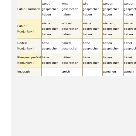
werde
wirst
wird
werden
werdet
Futur II Indikativ
gesprochen
gesprochen
gesprochen
gesprochen
gesproc
haben
haben
haben
haben
haben
würde
würdest
würde
würden
würdet
Futur II
gesprochen
gesprochen
gesprochen
gesprochen
gesproc
Konjunktiv I
haben
haben
haben
haben
haben
Perfekt
habe
habest
habe
haben
habet
Konjunktiv I
gesprochen
gesprochen
gesprochen
gesprochen
gesproc
Plusquamperfekt
hätte
hättest
hätte
hätten
hättet
Konjunktiv II
gesprochen
gesprochen
gesprochen
gesprochen
gesproc
Imperativ
–
sprich
–
sprechen
sprecht